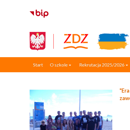
Start
O szkole
Rekrutacja 2025/2026
"Era
zaw