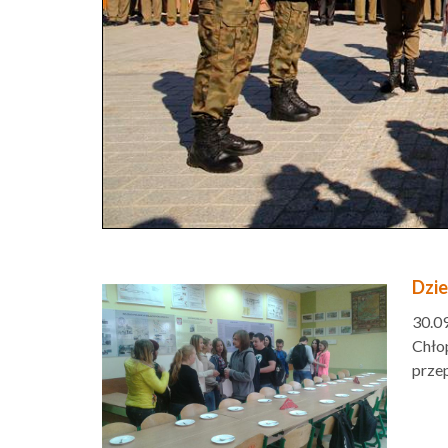
Dzie
30.09
Chło
przep