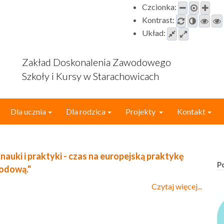
Czcionka:
Kontrast:
Układ:
Zakład Doskonalenia Zawodowego
Szkoły i Kursy w Starachowicach
Dla ucznia
Dla rodzica
Projekty
Kontakt
 nauki i praktyki - czas na europejską praktykę
P
odową."
Czytaj więcej...