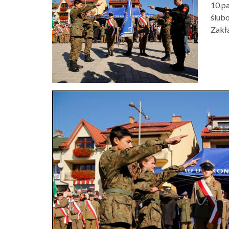
10 pa
ślub
Zakł