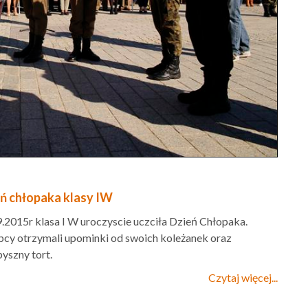
ń chłopaka klasy IW
.2015r klasa I W uroczyscie uczciła Dzień Chłopaka.
pcy otrzymali upominki od swoich koleżanek oraz
yszny tort.
Czytaj więcej...