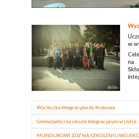
Wyci
Uczn
w wy
Cel
na 
Skło
inte
Wycieczka integracyjna do Krakowa
Gimnazjaliści na obozie integracyjnym w Ustce
MUNDUROWI ZDZ NA SZKOLENIU WOJS