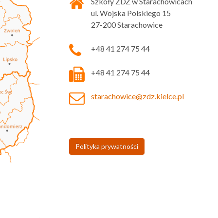
Szkoły ZDZ w Starachowicach
ul. Wojska Polskiego 15
27-200 Starachowice
+48 41 274 75 44
+48 41 274 75 44
starachowice@zdz.kielce.pl
Polityka prywatności