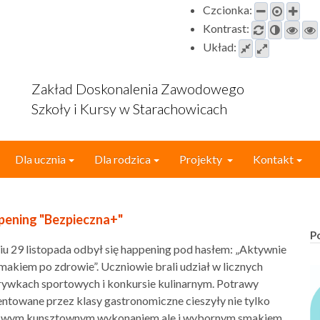
Czcionka:
Kontrast:
Układ:
Zakład Doskonalenia Zawodowego
Szkoły i Kursy w Starachowicach
Dla ucznia
Dla rodzica
Projekty
Kontakt
pening "Bezpieczna+"
P
u 29 listopada odbył się happening pod hasłem: „Aktywnie
smakiem po zdrowie”. Uczniowie brali udział w licznych
rywkach sportowych i konkursie kulinarnym. Potrawy
ntowane przez klasy gastronomiczne cieszyły nie tylko
swym kunsztownym wykonaniem ale i wybornym smakiem.