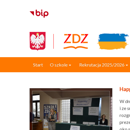
Start
O szkole
Rekrutacja 2025/2026
Hap
W dni
i ze 
rozg
preze
oko 