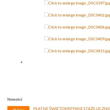
Nowości
PŁATNE ŚWIĘTOKRZYSKIE STAŻE UCZNI
28 lipiec