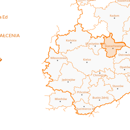
a Ed
AŁCENIA
z�