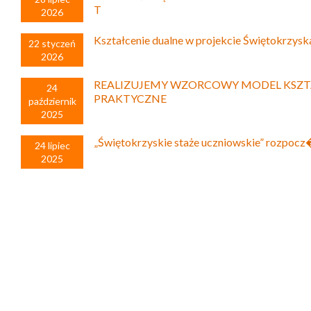
T
2026
Kształcenie dualne w projekcie Świętokrzysk
22 styczeń
2026
REALIZUJEMY WZORCOWY MODEL KSZT
24
PRAKTYCZNE
październik
2025
„Świętokrzyskie staże uczniowskie” rozpoc
24 lipiec
2025