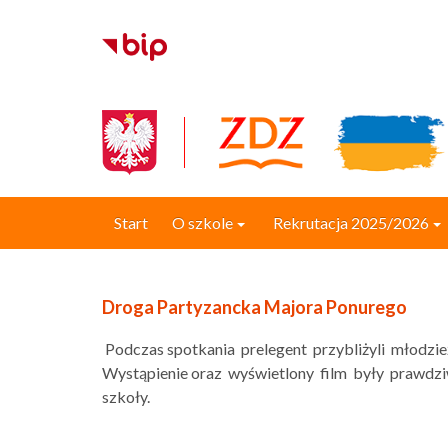
Start
O szkole
Rekrutacja 2025/2026
Droga Partyzancka Majora Ponurego
Podczas spotkania prelegent przybliżyli młodzi
Wystąpienie oraz wyświetlony film były prawdziwą
szkoły.