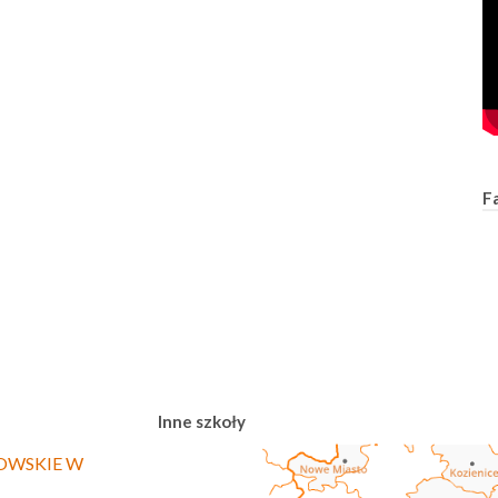
F
Inne szkoły
OWSKIE W