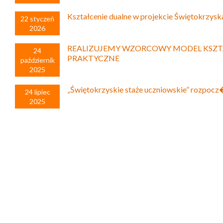
Kształcenie dualne w projekcie Świętokrzysk
22 styczeń
2026
REALIZUJEMY WZORCOWY MODEL KSZT
24
PRAKTYCZNE
październik
2025
„Świętokrzyskie staże uczniowskie” rozpoc
24 lipiec
2025