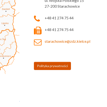
ul. Wojska Polskiego 15
27-200 Starachowice
+48 41 274 75 44
+48 41 274 75 44
starachowice@zdz.kielce.pl
Polityka prywatności