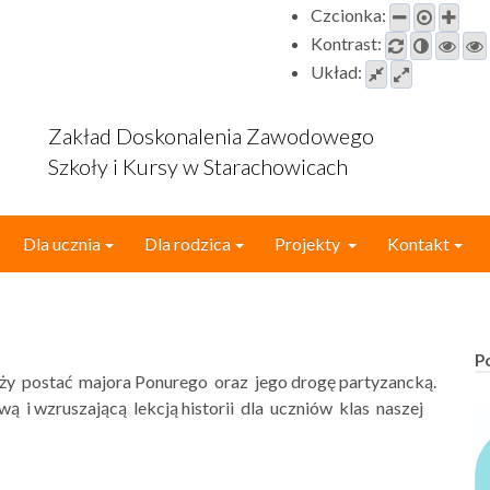
Czcionka:
Kontrast:
Układ:
Zakład Doskonalenia Zawodowego
Szkoły i Kursy w Starachowicach
Dla ucznia
Dla rodzica
Projekty
Kontakt
P
eży postać majora Ponurego oraz jego drogę partyzancką.
 i wzruszającą lekcją historii dla uczniów klas naszej