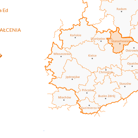
a Ed
AŁCENIA
z�