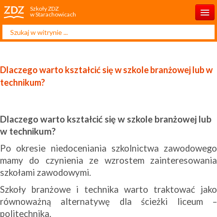
Szkoły ZDZ
w Starachowicach
Szukaj...
Start
O szkole
Dlaczego warto kształcić się w szkole branżowej lub w
Rekrutacja 2025/2026
technikum?
Dla ucznia
Dla rodzica
Dlaczego warto kształcić się w szkole branżowej lub
w technikum?
Projekty
Po okresie niedoceniania szkolnictwa zawodowego
Kontakt
mamy do czynienia ze wzrostem zainteresowania
szkołami zawodowymi.
Szkoły branżowe i technika warto traktować jako
równoważną alternatywę dla ścieżki liceum –
politechnika.