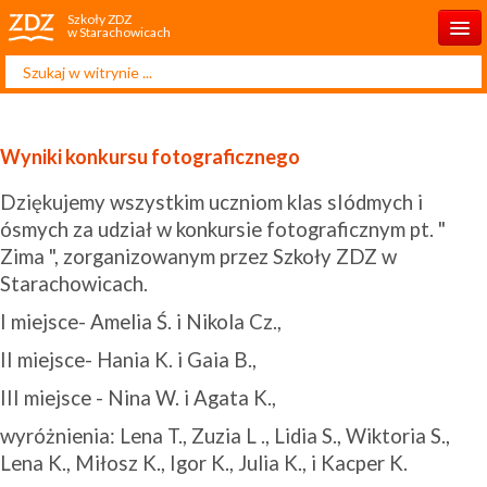
Szkoły ZDZ
w Starachowicach
Szukaj...
Start
O szkole
Wyniki konkursu fotograficznego
Rekrutacja 2025/2026
Dziękujemy wszystkim uczniom klas sIódmych i
Dla ucznia
ósmych za udział w konkursie fotograficznym pt. "
Zima ", zorganizowanym przez Szkoły ZDZ w
Dla rodzica
Starachowicach.
Projekty
I miejsce- Amelia Ś. i Nikola Cz.,
Kontakt
II miejsce- Hania K. i Gaia B.,
III miejsce - Nina W. i Agata K.,
wyróżnienia: Lena T., Zuzia L ., Lidia S., Wiktoria S.,
Lena K., Miłosz K., Igor K., Julia K., i Kacper K.