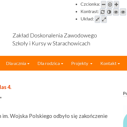
Czcionka:
Kontrast:
Układ:
Zakład Doskonalenia Zawodowego
Szkoły i Kursy w Starachowicach
Dla ucznia
Dla rodzica
Projekty
Kontakt
as 4.
P
"
 im. Wojska Polskiego odbyło się zakończenie