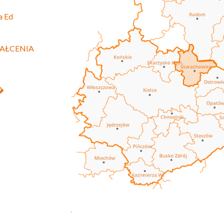
a Ed
AŁCENIA
z�