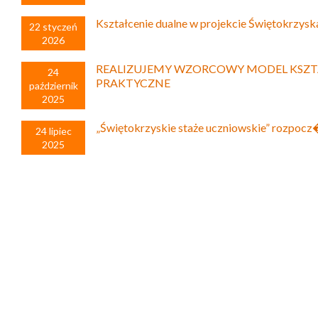
Kształcenie dualne w projekcie Świętokrzysk
22 styczeń
2026
REALIZUJEMY WZORCOWY MODEL KSZT
24
PRAKTYCZNE
październik
2025
„Świętokrzyskie staże uczniowskie” rozpoc
24 lipiec
2025