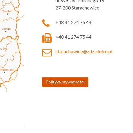
ul. Wojska Polskiego 15
27-200 Starachowice
+48 41 274 75 44
+48 41 274 75 44
starachowice@zdz.kielce.pl
Polityka prywatności