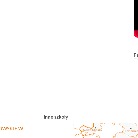
F
Inne szkoły
OWSKIE W