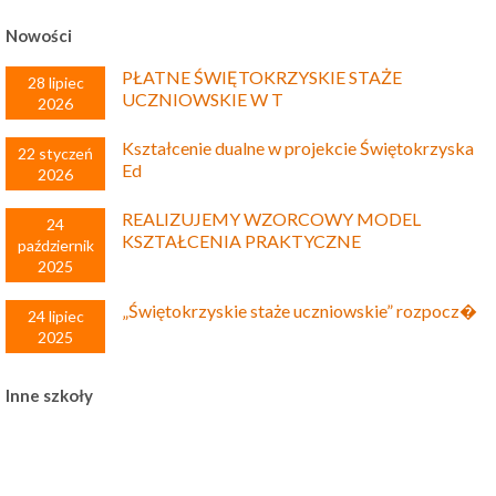
Nowości
PŁATNE ŚWIĘTOKRZYSKIE STAŻE
28 lipiec
UCZNIOWSKIE W T
2026
Kształcenie dualne w projekcie Świętokrzyska
22 styczeń
Ed
2026
REALIZUJEMY WZORCOWY MODEL
24
KSZTAŁCENIA PRAKTYCZNE
październik
2025
„Świętokrzyskie staże uczniowskie” rozpocz�
24 lipiec
2025
Inne szkoły