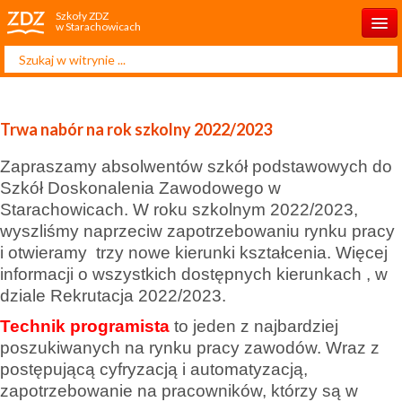
Szkoły ZDZ
w Starachowicach
Szukaj...
Start
O szkole
Trwa nabór na rok szkolny 2022/2023
Rekrutacja 2025/2026
Zapraszamy absolwentów szkół podstawowych do
Dla ucznia
Szkół Doskonalenia Zawodowego w
Starachowicach. W roku szkolnym 2022/2023,
Dla rodzica
wyszliśmy naprzeciw zapotrzebowaniu rynku pracy
i otwieramy trzy nowe kierunki kształcenia. Więcej
Projekty
informacji o wszystkich dostępnych kierunkach , w
Kontakt
dziale Rekrutacja 2022/2023.
Technik programista
to jeden z najbardziej
poszukiwanych na rynku pracy zawodów. Wraz z
postępującą cyfryzacją i automatyzacją,
zapotrzebowanie na pracowników, którzy są w