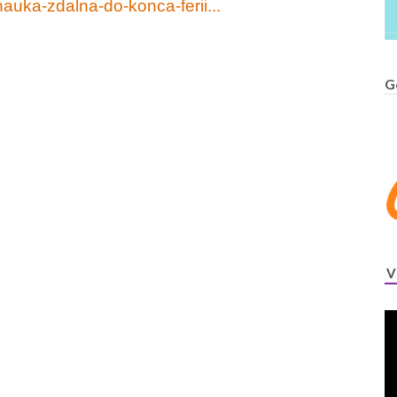
/nauka-zdalna-do-konca-ferii...
G
V