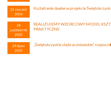
Kształcenie dualne w projekcie Świętokrzysk
22 styczeń
2026
REALIZUJEMY WZORCOWY MODEL KSZT
24
PRAKTYCZNE
październik
2025
„Świętokrzyskie staże uczniowskie” rozpoc
24 lipiec
2025