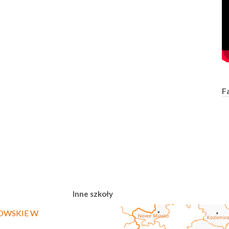
F
Inne szkoły
OWSKIE W