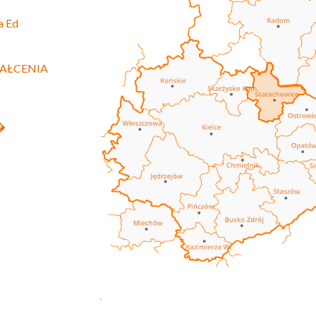
a Ed
AŁCENIA
z�