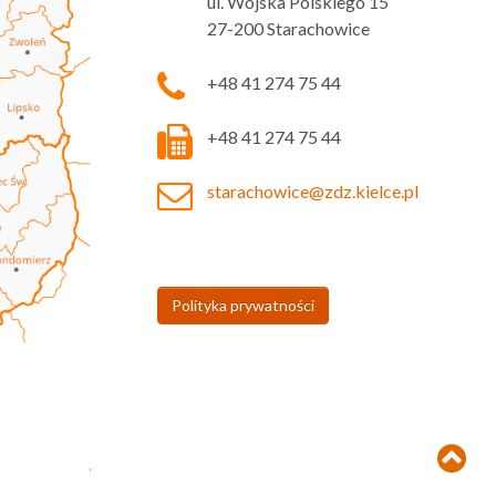
ul. Wojska Polskiego 15
27-200 Starachowice
+48 41 274 75 44
+48 41 274 75 44
starachowice@zdz.kielce.pl
Polityka prywatności