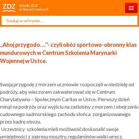
Szkoły ZDZ
w Starachowicach
Szukaj...
Start
O szkole
,,Ahoj przygodo….’’- czyli obóz sportowo-obronny klas
Rekrutacja 2025/2026
mundurowych w Centrum Szkolenia Marynarki
Wojennej w Ustce.
Dla ucznia
Dla rodzica
Swoją przygodę z morzem uczniowie rozpoczęli w niedzielę od
Projekty
podróży, aby wieczorem zakwaterować się w Centrum
Charytatywno – Społecznym Caritas w Ustce. Pierwszy dzień
Kontakt
minął na podróży oraz wyjściu na zaślubiny z morzem i obejrzeniu
cudownego nadmorskiego zachodu słońca zorganizowanego
przez kadrę obozu.
Uczestnicy szkolenia mieli możliwość doskonalić swoje
umiejętności z zakresu musztry, regulaminów walki wręcz.