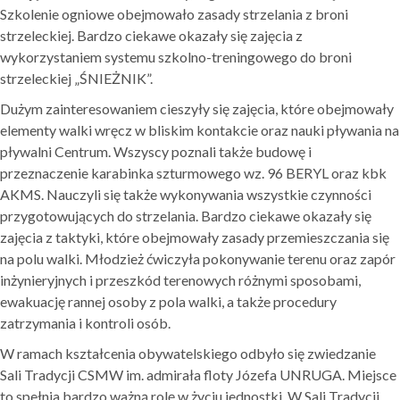
Szkolenie ogniowe obejmowało zasady strzelania z broni
strzeleckiej. Bardzo ciekawe okazały się zajęcia z
wykorzystaniem systemu szkolno-treningowego do broni
strzeleckiej „ŚNIEŻNIK”.
Dużym zainteresowaniem cieszyły się zajęcia, które obejmowały
elementy walki wręcz w bliskim kontakcie oraz nauki pływania na
pływalni Centrum. Wszyscy poznali także budowę i
przeznaczenie karabinka szturmowego wz. 96 BERYL oraz kbk
AKMS. Nauczyli się także wykonywania wszystkie czynności
przygotowujących do strzelania. Bardzo ciekawe okazały się
zajęcia z taktyki, które obejmowały zasady przemieszczania się
na polu walki. Młodzież ćwiczyła pokonywanie terenu oraz zapór
inżynieryjnych i przeszkód terenowych różnymi sposobami,
ewakuację rannej osoby z pola walki, a także procedury
zatrzymania i kontroli osób.
W ramach kształcenia obywatelskiego odbyło się zwiedzanie
Sali Tradycji CSMW im. admirała floty Józefa UNRUGA. Miejsce
to spełnia bardzo ważną rolę w życiu jednostki. W Sali Tradycji