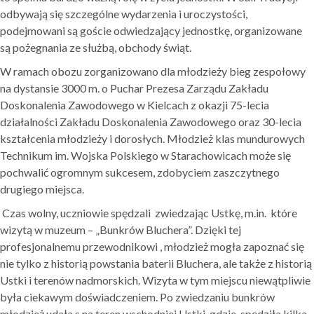
odbywają się szczególne wydarzenia i uroczystości,
podejmowani są goście odwiedzający jednostkę, organizowane
są pożegnania ze służbą, obchody świąt.
W ramach obozu zorganizowano dla młodzieży bieg zespołowy
na dystansie 3000 m. o Puchar Prezesa Zarządu Zakładu
Doskonalenia Zawodowego w Kielcach z okazji 75-lecia
działalności Zakładu Doskonalenia Zawodowego oraz 30-lecia
kształcenia młodzieży i dorosłych. Młodzież klas mundurowych
Technikum im. Wojska Polskiego w Starachowicach może się
pochwalić ogromnym sukcesem, zdobyciem zaszczytnego
drugiego miejsca.
Czas wolny, uczniowie spędzali zwiedzając Ustkę, m.in. które
wizytą w muzeum – „Bunkrów Bluchera”. Dzięki tej
profesjonalnemu przewodnikowi , młodzież mogła zapoznać się
nie tylko z historią powstania baterii Bluchera, ale także z historią
Ustki i terenów nadmorskich. Wizyta w tym miejscu niewątpliwie
była ciekawym doświadczeniem. Po zwiedzaniu bunkrów
młodzież udała s na teren wschodniej Ustki, gdzie spędziła kilka