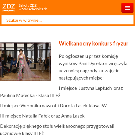
Szkoły ZDZ
w Starachowicach
Szukaj...
Start
O szkole
Wielkanocny konkurs fryzur
Rekrutacja 2025/2026
Po ogłoszeniu przez komisję
Dla ucznia
wyników Pani Dyrektor wręczyła
uczennicą nagrody za zajęcie
Dla rodzica
następujących miejsc:
Projekty
I miejsce Justyna Leptuch oraz
Paulina Małecka - klasa III Fż
Kontakt
II miejsce Weronika nawrot i Dorota Lasek klasa IW
III miejsce Natalia Fałek oraz Anna Lasek
Dekorację pięknego stołu wielkanocnego przygotowali
uczniowie klasy III Fż