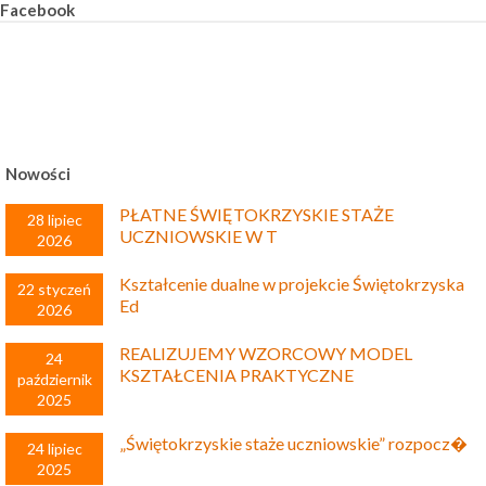
Facebook
Nowości
PŁATNE ŚWIĘTOKRZYSKIE STAŻE
28 lipiec
UCZNIOWSKIE W T
2026
Kształcenie dualne w projekcie Świętokrzyska
22 styczeń
Ed
2026
REALIZUJEMY WZORCOWY MODEL
24
KSZTAŁCENIA PRAKTYCZNE
październik
2025
„Świętokrzyskie staże uczniowskie” rozpocz�
24 lipiec
2025