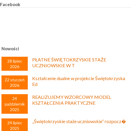
Facebook
Nowości
PŁATNE ŚWIĘTOKRZYSKIE STAŻE
28 lipiec
UCZNIOWSKIE W T
2026
Kształcenie dualne w projekcie Świętokrzyska
22 styczeń
Ed
2026
REALIZUJEMY WZORCOWY MODEL
24
KSZTAŁCENIA PRAKTYCZNE
październik
2025
„Świętokrzyskie staże uczniowskie” rozpocz�
24 lipiec
2025