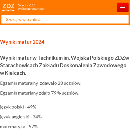
Szkoły ZDZ
w Starachowicach
Szukaj...
Start
O szkole
Wyniki matur 2024
Rekrutacja 2025/2026
Wyniki matur w Technikum im. Wojska Polskiego ZDZw
Dla ucznia
Starachowicach Zakładu Doskonalenia Zawodowego
Dla rodzica
w Kielcach.
Projekty
Egzamin maturalny zdawało 28 uczniów.
Egzamin maturlany zdało 79 % uczniów.
Kontakt
język polski - 49%
język angielski - 74%
matematyka - 57%