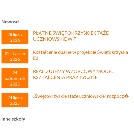
Nowości
PŁATNE ŚWIĘTOKRZYSKIE STAŻE
28 lipiec
UCZNIOWSKIE W T
2026
Kształcenie dualne w projekcie Świętokrzyska
22 styczeń
Ed
2026
REALIZUJEMY WZORCOWY MODEL
24
KSZTAŁCENIA PRAKTYCZNE
październik
2025
„Świętokrzyskie staże uczniowskie” rozpocz�
24 lipiec
2025
Inne szkoły