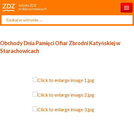
Szkoły ZDZ
w Starachowicach
Szukaj...
Start
O szkole
Obchody Dnia Pamięci Ofiar Zbrodni Katyńskiej w
Rekrutacja 2025/2026
Starachowicach
Dla ucznia
Dla rodzica
Projekty
Kontakt