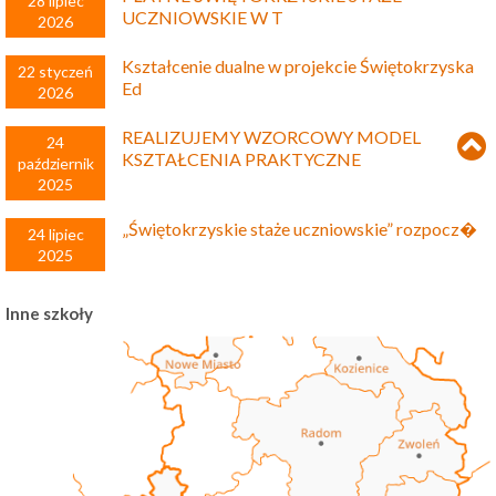
28 lipiec
UCZNIOWSKIE W T
2026
Kształcenie dualne w projekcie Świętokrzyska
22 styczeń
Ed
2026
REALIZUJEMY WZORCOWY MODEL
24
KSZTAŁCENIA PRAKTYCZNE
październik
2025
„Świętokrzyskie staże uczniowskie” rozpocz�
24 lipiec
2025
Inne szkoły