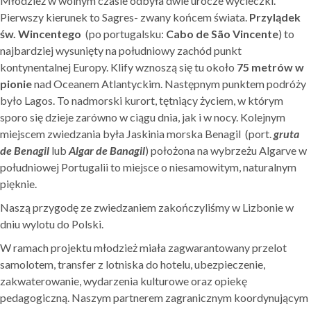
Młodzież w wolnym czasie odbyła dwie urocze wycieczki.
Pierwszy kierunek to Sagres- zwany końcem świata.
Przylądek
św. Wincentego
(po portugalsku:
Cabo de São Vincente
) to
najbardziej wysunięty na południowy zachód punkt
kontynentalnej Europy. Klify wznoszą się tu około
75 metrów w
pionie
nad Oceanem Atlantyckim. Następnym punktem podróży
było Lagos. To nadmorski kurort, tętniący życiem, w którym
sporo się dzieje zarówno w ciągu dnia, jak i w nocy. Kolejnym
miejscem zwiedzania była Jaskinia morska Benagil (port.
gruta
de Benagil
lub
Algar de Banagil
) położona na wybrzeżu Algarve w
południowej Portugalii to miejsce o niesamowitym, naturalnym
pięknie.
Naszą przygodę ze zwiedzaniem zakończyliśmy w Lizbonie w
dniu wylotu do Polski.
W ramach projektu młodzież miała zagwarantowany przelot
samolotem, transfer z lotniska do hotelu, ubezpieczenie,
zakwaterowanie, wydarzenia kulturowe oraz opiekę
pedagogiczną. Naszym partnerem zagranicznym koordynującym