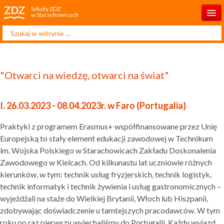
Szkoły ZDZ
w Starachowicach
Szukaj...
Start
O szkole
"Otwarci na wiedzę, otwarci na świat"
Rekrutacja 2025/2026
Dla ucznia
I. 26.03.2023 - 08.04.2023r. w Faro (Portugalia)
Dla rodzica
Praktyki z programem Erasmus+ współfinansowane przez Unię
Europejską to stały element edukacji zawodowej w Technikum
Projekty
im. Wojska Polskiego w Starachowicach Zakładu Doskonalenia
Kontakt
Zawodowego w Kielcach. Od kilkunastu lat uczniowie różnych
kierunków, w tym: technik usług fryzjerskich, technik logistyk,
technik informatyk i technik żywienia i usług gastronomicznych –
wyjeżdżali na staże do Wielkiej Brytanii, Włoch lub Hiszpanii,
zdobywając doświadczenie u tamtejszych pracodawców. W tym
roku po raz pierwszy wyjechaliśmy do Portugalii. Każdy wyjazd